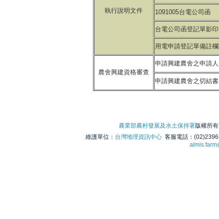
執行說明文件
1091005台電公司函
台電公司函登記單影印
用電申請登記單備註欄
申請興建農舍之申請人
農舍興建資格審查
申請興建農舍之切結書
農業部農村發展及水土保持署
版權所有 © 
維護單位：
台灣地理資訊中心
客服電話：(02)2396
almis.far