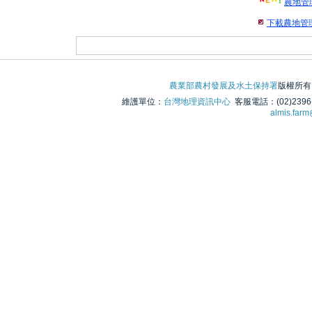
農地管
下載農地管
農業部農村發展及水土保持署
版權所有 © 
維護單位：
台灣地理資訊中心
客服電話：(02)2396
almis.far